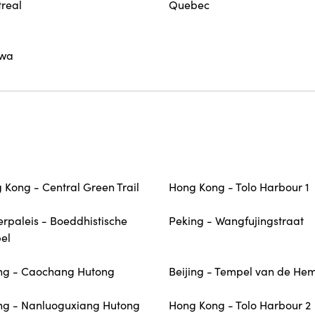
real
Quebec
awa
 Kong - Central Green Trail
Hong Kong - Tolo Harbour 1
rpaleis - Boeddhistische
Peking - Wangfujingstraat
el
ng - Caochang Hutong
Beijing - Tempel van de He
ng - Nanluoguxiang Hutong
Hong Kong - Tolo Harbour 2