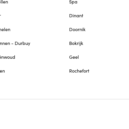
llen
Spa
r
Dinant
elen
Doornik
nnen - Durbuy
Bokrijk
ënwoud
Geel
en
Rochefort