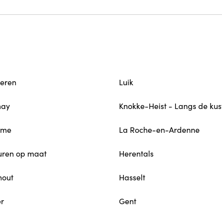
eren
Luik
may
Knokke-Heist - Langs de kus
me
La Roche-en-Ardenne
uren op maat
Herentals
hout
Hasselt
er
Gent