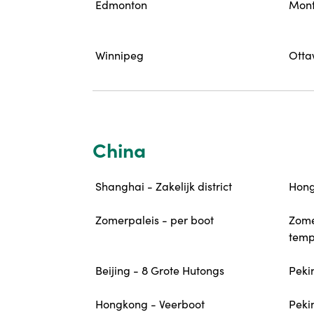
Edmonton
Mont
Winnipeg
Ott
China
Shanghai - Zakelijk district
Hong
Zomerpaleis - per boot
Zome
temp
Beijing - 8 Grote Hutongs
Peki
Hongkong - Veerboot
Peki