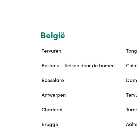
België
Tervuren
Tong
Bosland - fietsen door de bomen
Chi
Roeselare
Dam
Antwerpen
Terv
Charleroi
Turn
Brugge
Aalt