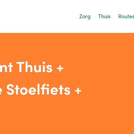
Zorg
Thuis
Route
nt Thuis +
 Stoelfiets +