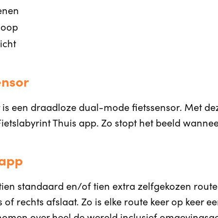
enen
loop
icht
ensor
is een draadloze dual-mode fietssensor. Met de
etslabyrint Thuis app. Zo stopt het beeld wanneer
 app
tien standaard en/of tien extra zelfgekozen routes
nks of rechts afslaat. Zo is elke route keer op keer 
nomen over heel de wereld inclusief omgevingsge