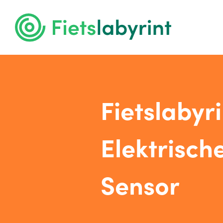
Fietslabyri
Elektrische
Sensor