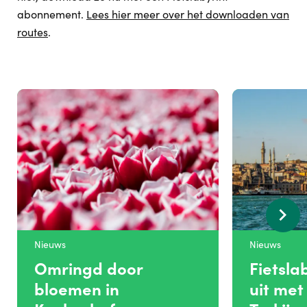
abonnement.
Lees hier meer over het downloaden van
routes
.
Nieuws
Nieuws
Omringd door
Fietsla
bloemen in
uit met