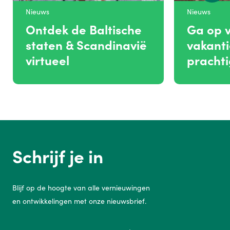
Nieuws
Nieuws
Ontdek de Baltische
Ga op v
staten & Scandinavië
vakanti
virtueel
prachti
Schrijf je in
Blijf op de hoogte van alle vernieuwingen
en ontwikkelingen met onze nieuwsbrief.