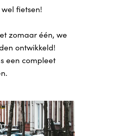
wel fietsen!
niet zomaar één, we
eden ontwikkeld!
ns een compleet
n.