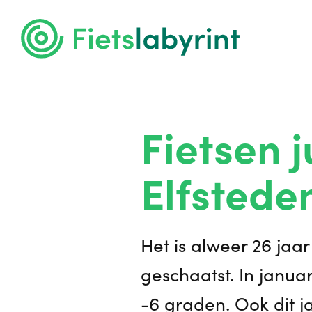
Fietsen j
Elfstede
Het is alweer 26 jaa
geschaatst. In janu
-6 graden. Ook dit ja