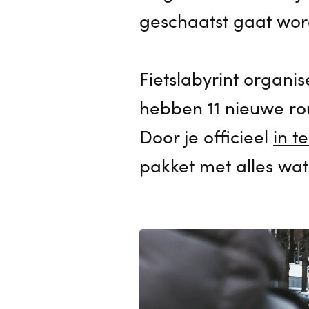
geschaatst gaat word
Fietslabyrint organi
hebben 11 nieuwe rou
Door je officieel
in t
pakket met alles wat