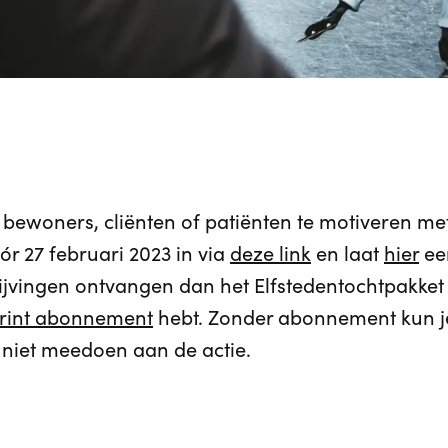
llie bewoners, cliënten of patiënten te motiveren m
óór 27 februari 2023 in via
deze link
en laat
hier
een
rijvingen ontvangen dan het Elfstedentochtpakket v
yrint abonnement
hebt. Zonder abonnement kun je
 niet meedoen aan de actie.