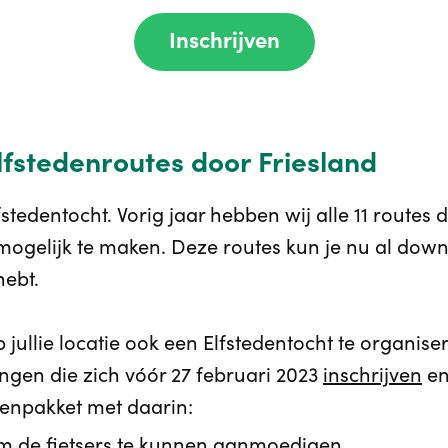
Inschrijven
Elfstedenroutes door Friesland
lfstedentocht. Vorig jaar hebben wij alle 11 route
ogelijk te maken. Deze routes kun je nu al down
hebt.
p jullie locatie ook een Elfstedentocht te organise
ingen die zich vóór 27 februari 2023
inschrijven
en
denpakket met daarin:
 om de fietsers te kunnen aanmoedigen