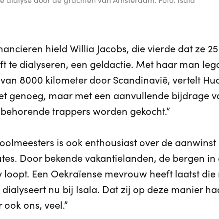
nancieren hield Willia Jacobs, die vierde dat ze 25
ft te dialyseren, een geldactie. Met haar man leg
ht van 8000 kilometer door Scandinavië, vertelt H
et genoeg, maar met een aanvullende bijdrage va
jbehorende trappers worden gekocht.”
olmeesters is ook enthousiast over de aanwinst o
es. Door bekende vakantielanden, de bergen in of 
 loopt. Een Oekraïense mevrouw heeft laatst die rou
dialyseert nu bij Isala. Dat zij op deze manier ha
 ook ons, veel.”