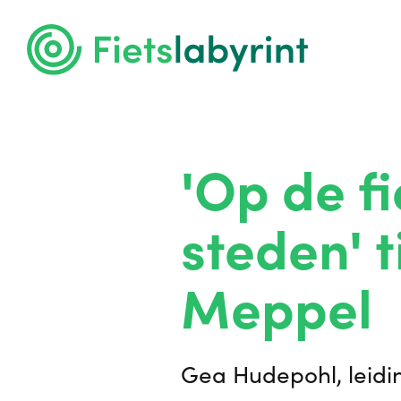
'Op de f
steden' t
Meppel
Gea Hudepohl, leidin