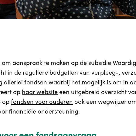
 om aanspraak te maken op de subsidie Waardighe
cht in de reguliere budgetten van verpleeg-, ver
nog allerlei fondsen waarbij het mogelijk is om in
teert op
haar website
een uitgebreid overzicht va
e op
fondsen voor ouderen
ook een wegwijzer om t
r financiële ondersteuning.
ef voor een fondsaanvraag