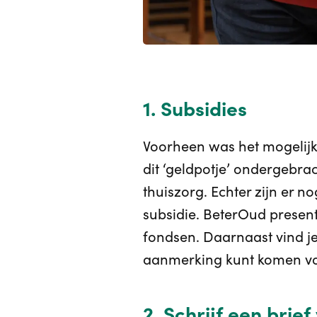
1. Subsidies
Voorheen was het mogelijk
dit ‘geldpotje’ ondergebra
thuiszorg. Echter zijn er 
subsidie. BeterOud presen
fondsen. Daarnaast vind j
aanmerking kunt komen voo
2. Schrijf een bri