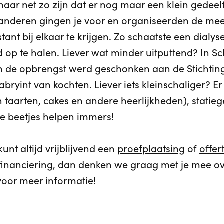
 maar net zo zijn dat er nog maar een klein gedeel
le anderen gingen je voor en organiseerden de me
stant bij elkaar te krijgen. Zo schaatste een dia
ld op te halen. Liever wat minder uitputtend? In 
 de opbrengst werd geschonken aan de Stichting
abryint van kochten. Liever iets kleinschaliger? Er 
 taarten, cakes en andere heerlijkheden), statie
le beetjes helpen immers!
nt altijd vrijblijvend een
proefplaatsing
of
offe
financiering, dan denken we graag met je mee ov
oor meer informatie!