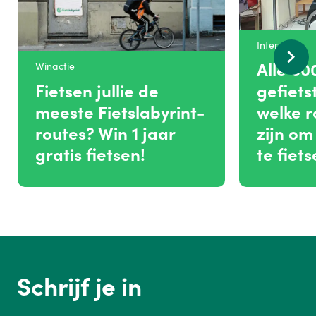
Interview
Alle 60
Winactie
Fietsen jullie de
gefiets
meeste Fietslabyrint-
welke r
routes? Win 1 jaar
zijn om
gratis fietsen!
te fiets
Schrijf je in