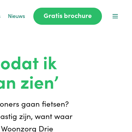
Gratis brochure
s
Nieuws
zodat ik
an zien’
woners gaan fietsen?
astig zijn, want waar
j Woonzorg Drie