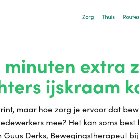
Zorg
Thuis
Route
 5 minuten extra 
hters ijskraam k
yrint, maar hoe zorg je ervoor dat be
 medewerkers mee? Het kan soms best l
en Guus Derks, Bewegingstherapeut bi