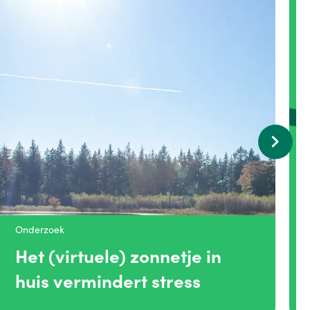
Onderzoek
Het (virtuele) zonnetje in
huis vermindert stress