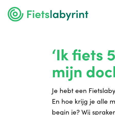
‘Ik fiets
mijn doc
Je hebt een Fietslab
En hoe krijg je alle
begin je? Wij sprak