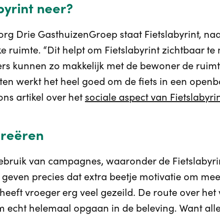
byrint neer?
rg Drie GasthuizenGroep staat Fietslabyrint, naa
 ruimte. “Dit helpt om Fietslabyrint zichtbaar te
gers kunnen zo makkelijk met de bewoner de ruimt
en werkt het heel goed om de fiets in een openbar
s artikel over het
sociale aspect van Fietslabyri
reëren
ebruik van campagnes, waaronder de Fietslabyrin
geven precies dat extra beetje motivatie om meer
 heeft vroeger erg veel gezeild. De route over he
em echt helemaal opgaan in de beleving. Want alle