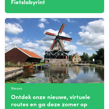
Fietslabyrint
Nieuws
Ontdek onze nieuwe, virtuele
routes en ga deze zomer op